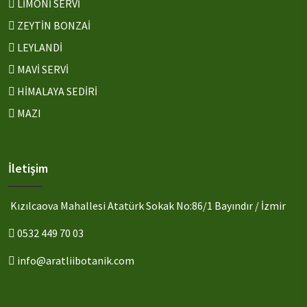
LİMONİ SERVİ
ZEYTİN BONZAİ
LEYLANDİ
MAVİ SERVİ
HİMALAYA SEDİRİ
MAZI
İletişim
Kızılcaova Mahallesi Atatürk Sokak No:86/1 Bayındır / İzmir
0532 449 70 03
info@aratliibotanik.com